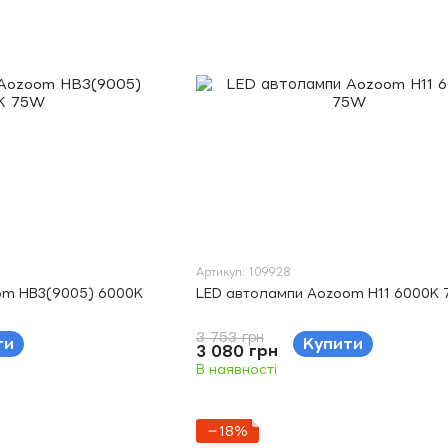
Артикул: 109928
om HB3(9005) 6000K
LED автолампи Aozoom H11 6000K
3 753 грн
ти
Купити
3 080 грн
В наявності
−18%