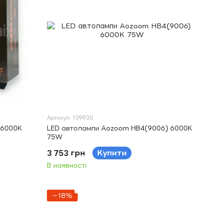
Артикул: 109930
 6000K
LED автолампи Aozoom HB4(9006) 6000K
75W
3 753 грн
Купити
В наявності
−18%