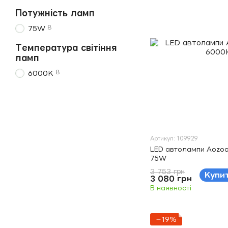
Потужність ламп
8
75W
Температура світіння
ламп
8
6000K
Артикул: 109929
LED автолампи Aozo
75W
3 753 грн
Купи
3 080 грн
В наявності
−19%