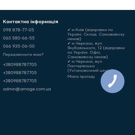
Контактна інформація
098 878-77-05
✔ м.Київ (відправки по
Україні. Склад. Самовивозу
063 580-66-55
немає).
✔ м.Черкаси, вул.
066 935-06-00
Якубовського, 12 (відправки
по Україні. Офіс.
Передзвонити вам?
Самовивозу немає)
✔ м.Черкаси, вул.
+380988787705
Пастерівська
(Установочний центр)
+380988787705
Мапа проїзду
+380988787705
admin@arnage.com.ua