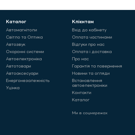
Каталог
Клієнтам
Автомагнітоли
Вхід до кабінету
Світло та Оптика
Оплата частинами
Автозвук
Відгуки про нас
Охоронні системи
Оплата і доставка
Автоелектроніка
Про нас
Автотовари
Гарантія та повернення
Автоаксесуари
Новини та огляди
Енергонезалежність
Встановлення
автоелектроніки
Уцінка
Контакти
Каталог
Ми в соцмережах