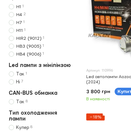
1
H1
2
H4
1
H7
1
H11
1
HIR2 (9012)
1
HB3 (9005)
1
HB4 (9006)
Led лампи з мінілінзою
Артикул: 110996
1
Так
Led автолампи Aozoo
7
Ні
(2024)
3 800 грн
Купи
CAN-BUS обманка
В наявності
8
Так
Тип охолодження
−18%
лампи
8
Кулер