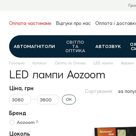
Перейти до основного контенту
Гра
Оплата частинами
Відгуки про нас
Оплата і доставк
Про нас
Гарантія та повернення
Новини та огляди
Контакти
Каталог
СВІТЛО
О
АВТОМАГНІТОЛИ
ТА
АВТОЗВУК
С
ОПТИКА
Головна
Каталог
Світло та Оптика
LED лампи
Aozoom
LED лампи Aozoom
Ціна, грн
Сортування:
за попу
Від Ціна, грн
До Ціна, грн
ОК
Бренд
8
Aozoom
Цоколь