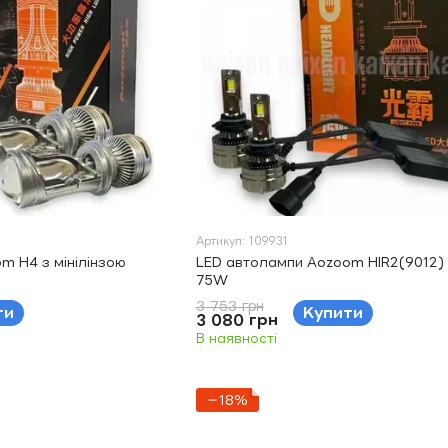
Артикул: 109931
m H4 з мінілінзою
LED автолампи Aozoom HIR2(9012)
75W
3 753 грн
ти
Купити
3 080 грн
В наявності
−18%