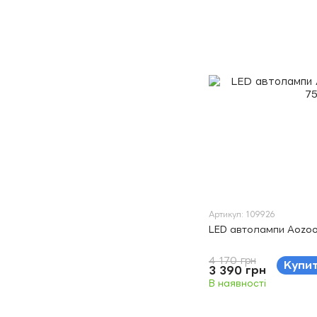
Артикул: 109926
LED автолампи Aozo
4 170 грн
Купи
3 390 грн
В наявності