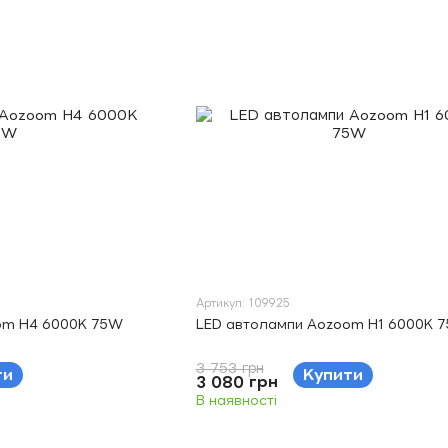
Артикул: 109925
om H4 6000K 75W
LED автолампи Aozoom H1 6000K 
3 753 грн
ти
Купити
3 080 грн
В наявності