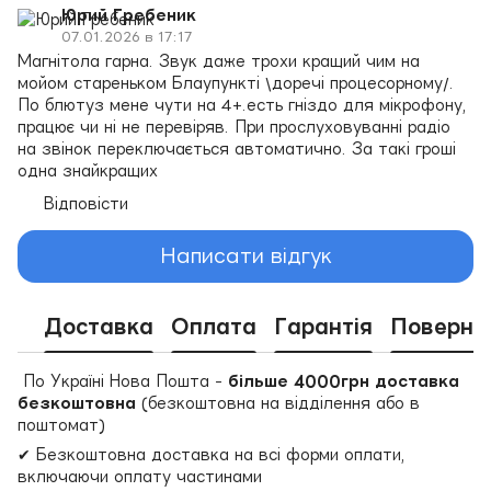
Юрий Гребеник
07.01.2026 в 17:17
Магнітола гарна. Звук даже трохи кращий чим на
мойом стареньком Блаупункті \доречі процесорному/.
По блютуз мене чути на 4+.есть гніздо для мікрофону,
працює чи ні не перевіряв. При прослуховуванні радіо
на звінок переключається автоматично. За такі гроші
одна знайкращих
Відповісти
Написати відгук
Доставка
Оплата
Гарантія
Поверне
По Україні Нова Пошта -
більше 4000грн доставка
безкоштовна
(безкоштовна на відділення або в
поштомат)
✔ Безкоштовна доставка на всі форми оплати,
включаючи оплату частинами