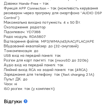
Дзвінки Hands-Free – так
Функція APP Connection – так (можливість керування
ресивером через програму для смартфона “AUDIO DSP
Control”)
Максимальна вихідна потужність: 4 x 50 Вт.
Охолодження: радіатор
Підсилювач: YD7388
Радіо модуль: RDA5807
Відтворення файлів: MP3/WMA/id3/AAC/FLAC/APE
Вбудований еквалайзер: до (32-смуговий)
Тонкомпенсація: до
USB вхід на передній панелі: так
Роз'єм для карт пам'яті: так (microSD до 32Gb)
Аудіо вхід на передній панелі: так
Лінійний вихід RCA на задній панелі: так (4RCA)
Заряджання для телефону: так (fast charging 2.1A)
Пульт ДК: до
Часи: ні
ISO роз'єм: так (у комплекті)
Відгуки
1