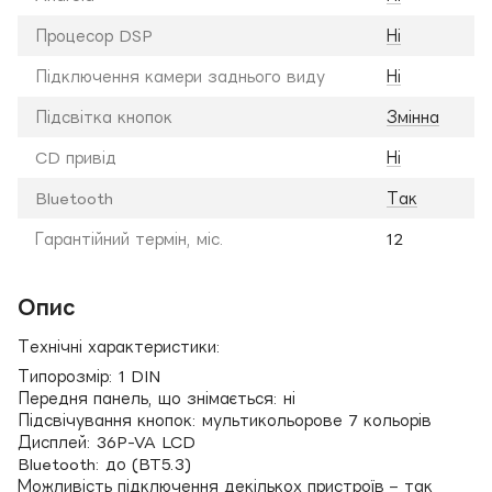
Процесор DSP
Ні
Підключення камери заднього виду
Ні
Підсвітка кнопок
Змінна
CD привід
Ні
Bluetooth
Так
Гарантійний термін, міс.
12
Опис
Технічні характеристики:
Типорозмір: 1 DIN
Передня панель, що знімається: ні
Підсвічування кнопок: мультикольорове 7 кольорів
Дисплей: 36P-VA LCD
Bluetooth: до (BT5.3)
Можливість підключення декількох пристроїв – так