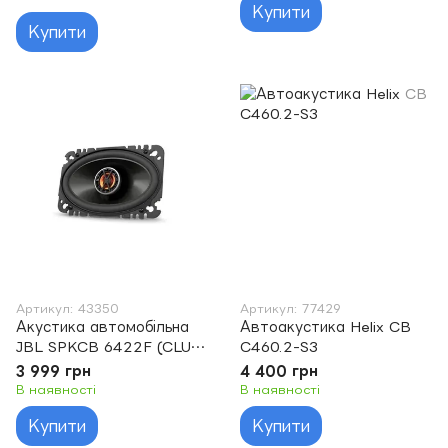
Купити
Купити
Артикул: 43350
Артикул: 77429
Акустика автомобільна
Автоакустика Helix CB
JBL SPKCB 6422F (CLUB
C460.2-S3
6422F)
3 999 грн
4 400 грн
В наявності
В наявності
Купити
Купити