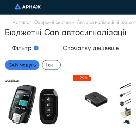
Каталог
Охоронні системи
Автосигналізації зі зворо
Бюджетні Can автосигналізації
Фільтр
Спочатку дешевше
1
CAN модуль
Так
−29%