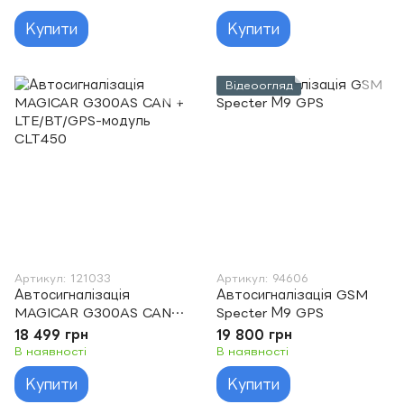
Купити
Купити
Відеоогляд
Артикул: 121033
Артикул: 94606
Автосигналізація
Автосигналізація GSM
MAGICAR G300AS CAN +
Specter М9 GPS
LTE/BT/GPS-модуль
18 499 грн
19 800 грн
CLT450
В наявності
В наявності
Купити
Купити