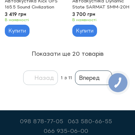
Автоакустика Kicx GFS
Автоакустика Dynamic
165.5 Sound Civilization
State SARMAT SMM-20H
3 419 грн
3 700 грн
В наявності
В наявності
Купити
Купити
Показати ще 20 товарів
Назад
Вперед
1
з 11
098 878-77-05
063 580-66-55
066 935-06-00