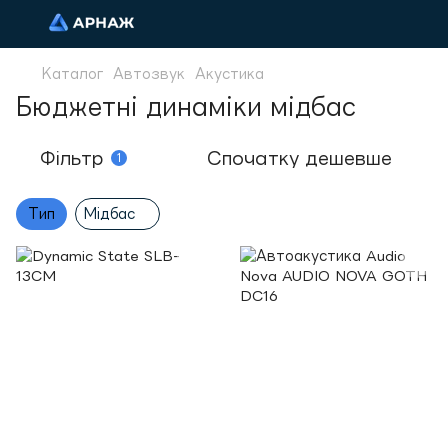
Каталог
Автозвук
Акустика
Бюджетні динаміки мідбас
Фільтр
Спочатку дешевше
1
Тип
Мідбас