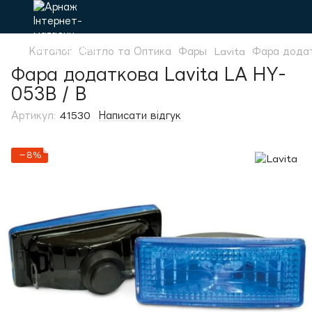
Каталог
Світло та Оптика
Фары
Lavita
Фара додат
Фара додаткова Lavita LA HY-
053B / B
Артикул:
41530
Написати відгук
−8%