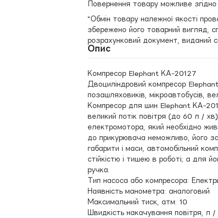
Повернення товару можливе згідно ч
"Обмін товару належної якості пров
збережено його товарний вигляд, сп
розрахунковий документ, виданий с
Опис
Компресор Elephant КА-20127
Двоциліндровий компресор Elephan
позашляховиків, мікроавтобусів, ве
Компресор для шин Elephant КА-201
великий потік повітря (до 60 л / х
електромотора, який необхідно жи
до прикурювача неможливо, його зап
габарити і маси, автомобільний ко
стійкістю і тишею в роботі; а для 
ручка.
Тип насоса або компресора: Електр
Наявність манометра: аналоговий
Максимальний тиск, атм: 10
Швидкість накачування повітря, л / 