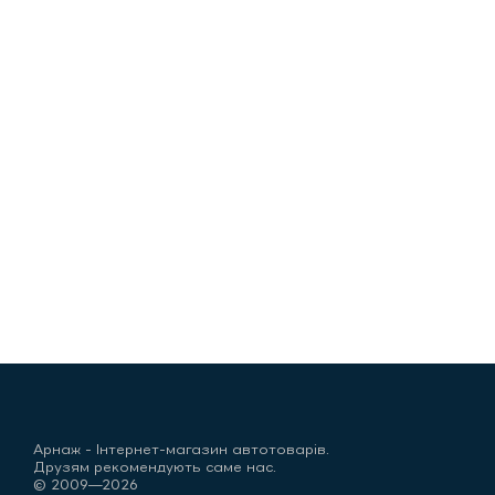
Арнаж - Інтернет-магазин автотоварів.
Друзям рекомендують саме нас.
© 2009—2026