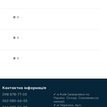
Контактна інформація
098 878-77-05
✔ м.Київ (відправки по
Україні. Склад. Самовивозу
063 580-66-55
немає).
✔ м.Черкаси, вул.