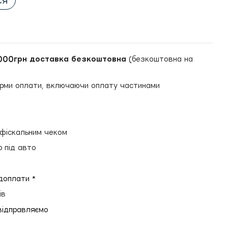
ся
000грн доставка безкоштовна
(безкоштовна на
рми оплати, включаючи оплату частинами
и
 фіскальним чеком
р під авто
едоплати *
ів
відправляємо