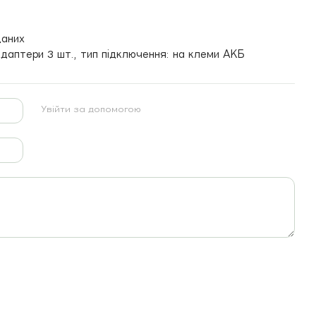
даних
даптери 3 шт., тип підключення: на клеми АКБ
Увійти за допомогою