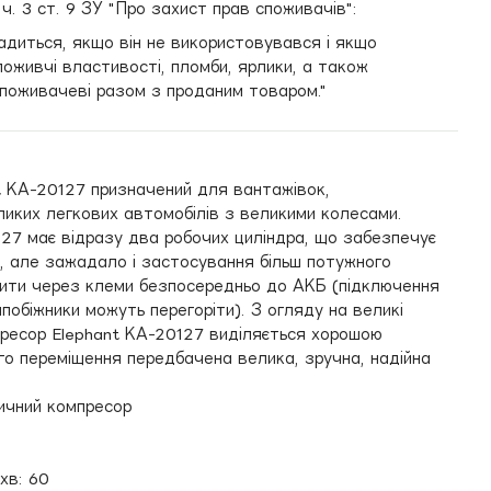
. 3 ст. 9 ЗУ "Про захист прав споживачів":
адиться, якщо він не використовувався і якщо
оживчі властивості, пломби, ярлики, а також
поживачеві разом з проданим товаром."
t КА-20127 призначений для вантажівок,
ликих легкових автомобілів з великими колесами.
27 має відразу два робочих циліндра, що забезпечує
в), але зажадало і застосування більш потужного
вити через клеми безпосередньо до АКБ (підключення
обіжники можуть перегоріти). З огляду на великі
мпресор Elephant КА-20127 виділяється хорошою
його переміщення передбачена велика, зручна, надійна
ичний компресор
хв: 60