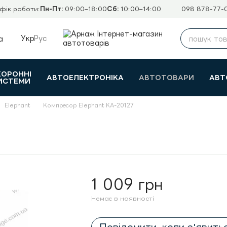
фік роботи:
Пн-Пт:
09:00–18:00
Сб:
10:00–14:00
098 878-77-
Укр
Рус
а
ХОРОННІ
АВТОЕЛЕКТРОНІКА
АВТОТОВАРИ
АВТ
ИСТЕМИ
Elephant
Компресор Elephant КА-20127
1 009 грн
Немає в наявності