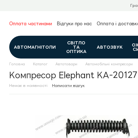
Перейти до основного контенту
Гра
Оплата частинами
Відгуки про нас
Оплата і доставк
Про нас
Гарантія та повернення
Новини та огляди
Контакти
Каталог
СВІТЛО
О
АВТОМАГНІТОЛИ
ТА
АВТОЗВУК
С
ОПТИКА
Головна
Каталог
Автотовари
Автомобільні компресори
Компресор Elephant КА-20127
Немає в наявності
Написати відгук