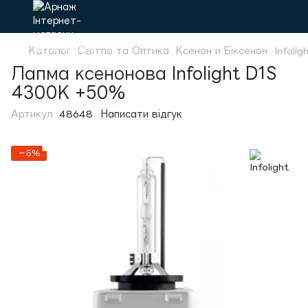
Каталог
Світло та Оптика
Ксенон и Біксенон
Infolig
Лапма ксенонова Infolight D1S
4300K +50%
Артикул:
48648
Написати відгук
−5%