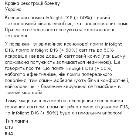
Країна реєстрації бренду
Україна
Ксенонова лампа Infolight D1S (+ 50%) - новий
технологічний рівень виробництва газорозрядних ламп.
При виготовленні застосовуються вдосконалені
технології.
У порівнянні зі звичайною ксенонової лампи Infolight
D1S, лампа Infolight D1S (+ 50%) світить до 50%
яскравіше і видає довший світловий конус (при цьому
споживана потужність залишається незмінною). Це
говорить про те, що лампи Infolight D1S (+ 50%)
набагато ефективніше, ніж лампи попереднього
покоління, тим самим забезпечують більш комфортне і,
найголовніше, - безпечне керування автомобілем в
темний час доби.
Тому, якщо ваш автомобіль оснащений ксеноновими
головним світлом, і вам потрібна лампа з цоколем D1S,
то Infolight D1S (+ 50%) буде оптимальним вибором!
Тип лампи
D1S
вид