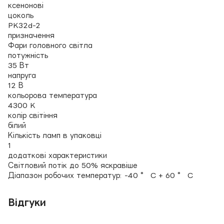
ксенонові
цоколь
PK32d-2
призначення
Фари головного світла
потужність
35 Вт
напруга
12 В
кольорова температура
4300 K
колір світіння
білий
Кількість ламп в упаковці
1
додаткові характеристики
Світловий потік до 50% яскравіше
Діапазон робочих температур: -40 ° C + 60 ° C
Відгуки