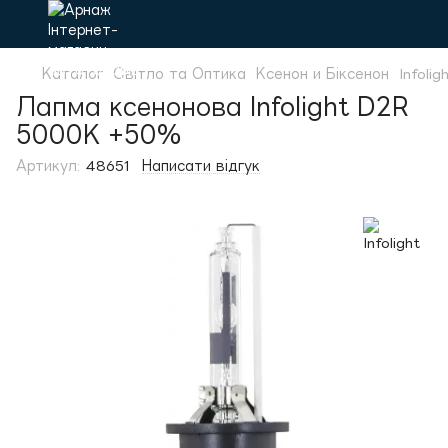
Каталог
Світло та Оптика
Ксенон и Біксенон
Infolig
Лапма ксенонова Infolight D2R
5000K +50%
Артикул:
48651
Написати відгук