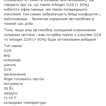
говорить про те, що лампи Infolight D2R (+ 50%)
набагато ефективніше, ніж лампи попереднього
покоління, тим самим забезпечують більш комфортне і,
найголовніше, - безпечне керування автомобілем в
темний час доби.
Тому, якщо ваш автомобіль оснащений ксеноновими
головним світлом, і вам потрібна лампа з цоколем D2R,
то Infolight D2R (+ 50%) буде оптимальним вибором!
Тип лампи
D2R
вид
ксенонові
цоколь
D2R
призначення
Фари головного світла
потужність
35 Вт
напруга
12-15 У
кольорова температура