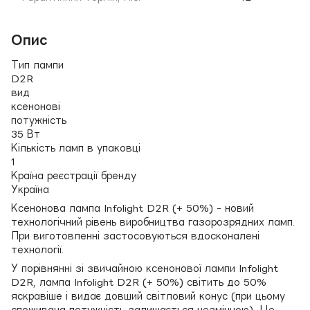
Опис
Тип лампи
D2R
вид
ксенонові
потужність
35 Вт
Кількість ламп в упаковці
1
Країна реєстрації бренду
Україна
Ксенонова лампа Infolight D2R (+ 50%) - новий
технологічний рівень виробництва газорозрядних ламп.
При виготовленні застосовуються вдосконалені
технології.
У порівнянні зі звичайною ксенонової лампи Infolight
D2R, лампа Infolight D2R (+ 50%) світить до 50%
яскравіше і видає довший світловий конус (при цьому
споживана потужність залишається незмінною). Це