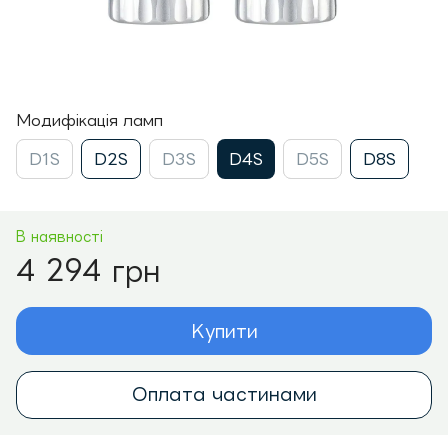
Модифікація ламп
D1S
D2S
D3S
D4S
D5S
D8S
В наявності
4 294 грн
Купити
Оплата частинами