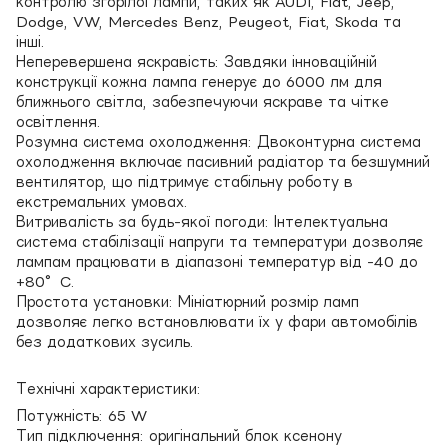
контролю згорілої лампи, таких як AUDI, Fiat, Jeep,
Dodge, VW, Mercedes Benz, Peugeot, Fiat, Skoda та
інші.
Неперевершена яскравість: Завдяки інноваційній
конструкції кожна лампа генерує до 6000 лм для
ближнього світла, забезпечуючи яскраве та чітке
освітлення.
Розумна система охолодження: Двоконтурна система
охолодження включає пасивний радіатор та безшумний
вентилятор, що підтримує стабільну роботу в
екстремальних умовах.
Витривалість за будь-якої погоди: Інтелектуальна
система стабілізації напруги та температури дозволяє
лампам працювати в діапазоні температур від -40 до
+80°C.
Простота установки: Мініатюрний розмір ламп
дозволяє легко встановлювати їх у фари автомобілів
без додаткових зусиль.
Технічні характеристики:
Потужність: 65 W
Тип підключення: оригінальний блок ксенону