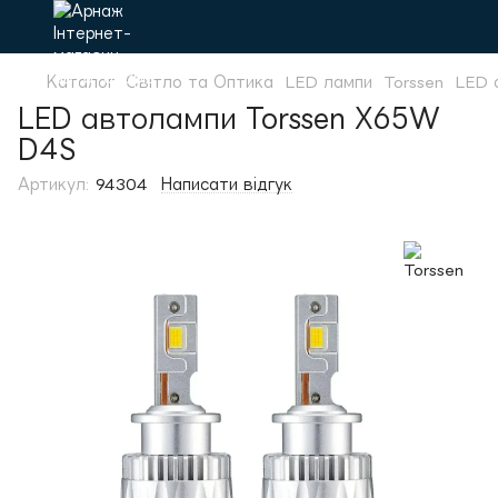
Каталог
Світло та Оптика
LED лампи
Torssen
LED 
LED автолампи Torssen X65W
D4S
Артикул:
94304
Написати відгук