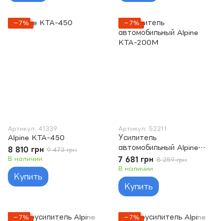
−7%
−7%
Артикул: 41339
Артикул: 52211
Alpine KTA-450
Усилитель
автомобильный Alpine
8 810 грн
9 473 грн
KTA-200M
В наличии
7 681 грн
8 259 грн
В наличии
Купить
Купить
−7%
−7%