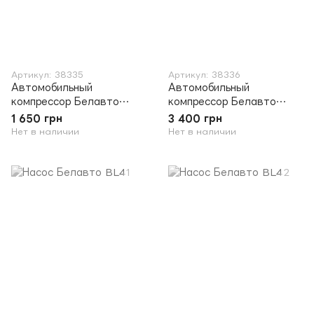
Артикул: 38335
Артикул: 38336
Автомобильный
Автомобильный
компрессор Белавто
компрессор Белавто
БК-45 Зубр
БК-46 Буран
1 650 грн
3 400 грн
Нет в наличии
Нет в наличии