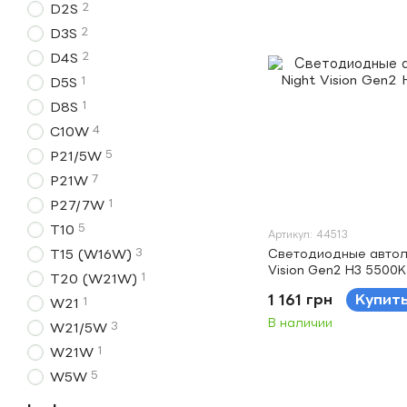
2
D2S
2
D3S
2
D4S
1
D5S
1
D8S
4
C10W
5
P21/5W
7
P21W
1
P27/7W
5
T10
Артикул: 44513
3
Светодиодные автол
T15 (W16W)
Vision Gen2 H3 5500
1
T20 (W21W)
1 161 грн
Купит
1
W21
В наличии
3
W21/5W
1
W21W
5
W5W