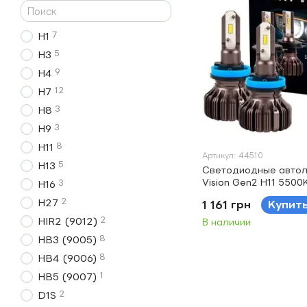
7
H1
5
H3
9
H4
12
H7
3
H8
3
H9
8
H11
Артикул: 44510
5
H13
Светодиодные автол
Vision Gen2 H11 5500
3
H16
2
H27
1 161 грн
Купит
2
HIR2 (9012)
В наличии
8
HB3 (9005)
8
HB4 (9006)
1
HB5 (9007)
2
D1S