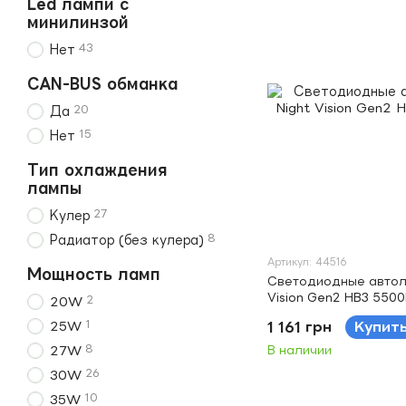
Led лампи с
минилинзой
43
Нет
CAN-BUS обманка
20
Да
15
Нет
Тип охлаждения
лампы
27
Кулер
8
Радиатор (без кулера)
Артикул: 44516
Мощность ламп
Светодиодные автол
Vision Gen2 HB3 550
2
20W
1
25W
1 161 грн
Купит
8
27W
В наличии
26
30W
10
35W