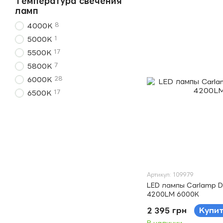
Температура свечения
ламп
8
4000K
1
5000K
17
5500K
7
5800K
28
6000K
17
6500K
Артикул: 109979
LED лампы Carlamp D
4200LM 6000K
2 395 грн
Купи