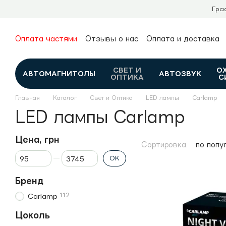
Перейти к основному контенту
Гра
Оплата частями
Отзывы о нас
Оплата и доставка
О нас
Гарантия и возврат
Новости и обзоры
Контакты
Каталог
СВЕТ И
О
АВТОМАГНИТОЛЫ
АВТОЗВУК
ОПТИКА
С
Главная
Каталог
Свет и Оптика
LED лампы
Carlamp
LED лампы Carlamp
Цена, грн
Сортировка:
по попу
От Цена, грн
До Цена, грн
OK
Бренд
112
Carlamp
Цоколь