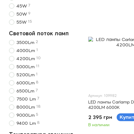
7
45W
9
50W
15
55W
Световой поток ламп
2
3500Lm
1
4000Lm
10
4200Lm
11
5000Lm
1
5200Lm
8
6000Lm
7
6500Lm
Артикул: 109982
7
7500 Lm
LED лампы Carlamp D
18
8000Lm
4200LM 6000K
5
9000Lm
2 395 грн
Купи
8
9400 Lm
В наличии