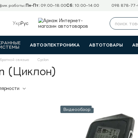
фик работы:
Пн-Пт:
09:00–18:00
Сб:
10:00–14:00
098 878-77-
Укр
Рус
ХРАННЫЕ
АВТОЭЛЕКТРОНИКА
АВТОТОВАРЫ
А
ИСТЕМЫ
обратной связью
Cyclon
n (Циклон)
лярности
Видеообзор