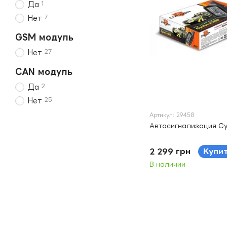
1
Да
7
Нет
GSM модуль
27
Нет
CAN модуль
2
Да
25
Нет
Артикул: 29458
Автосигнализация Cy
2 299 грн
Купи
В наличии