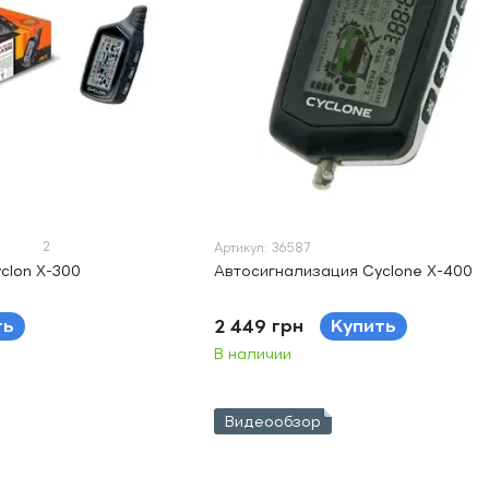
2
Артикул: 36587
clon X-300
Автосигнализация Cyclone X-400
ть
2 449 грн
Купить
В наличии
Видеообзор