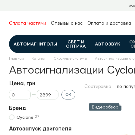
Перейти к основному контенту
Гра
Оплата частями
Отзывы о нас
Оплата и доставка
О нас
Гарантия и возврат
Новости и обзоры
Контакты
Каталог
СВЕТ И
О
АВТОМАГНИТОЛЫ
АВТОЗВУК
ОПТИКА
С
Главная
Каталог
Охранные системы
Автосигнализации с 
Автосигнализации Cyclo
Цена, грн
Сортировка:
по попу
От Цена, грн
До Цена, грн
OK
Видеообзор
Бренд
27
Cyclone
Автозапуск двигателя