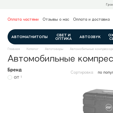
Перейти к основному контенту
Гра
Оплата частями
Отзывы о нас
Оплата и доставка
О нас
Гарантия и возврат
Новости и обзоры
Контакты
Каталог
СВЕТ И
О
АВТОМАГНИТОЛЫ
АВТОЗВУК
ОПТИКА
С
Главная
Каталог
Автотовары
Автомобильные компрессор
Автомобильные компре
Бренд
Сортировка:
по попу
1
GT