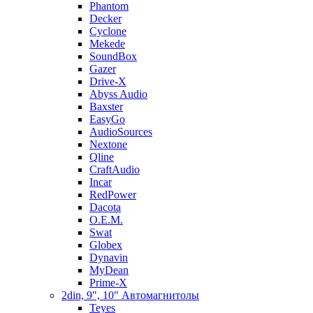
Phantom
Decker
Cyclone
Mekede
SoundBox
Gazer
Drive-X
Abyss Audio
Baxster
EasyGo
AudioSources
Nextone
Qline
CraftAudio
Incar
RedPower
Dacota
O.E.M.
Swat
Globex
Dynavin
MyDean
Prime-X
2din, 9", 10" Автомагнитолы
Teyes