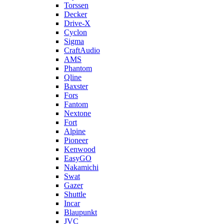
Torssen
Decker
Drive-X
Cyclon
Sigma
CraftAudio
AMS
Phantom
Qline
Baxster
Fors
Fantom
Nextone
Fort
Alpine
Pioneer
Kenwood
EasyGO
Nakamichi
Swat
Gazer
Shuttle
Incar
Blaupunkt
JVC