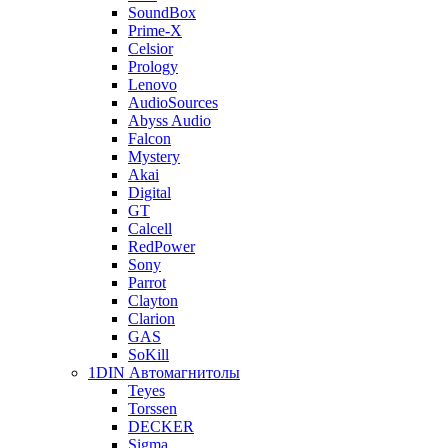
SoundBox
Prime-X
Celsior
Prology
Lenovo
AudioSources
Abyss Audio
Falcon
Mystery
Akai
Digital
GT
Calcell
RedPower
Sony
Parrot
Clayton
Clarion
GAS
SoKill
1DIN Автомагнитолы
Teyes
Torssen
DECKER
Sigma