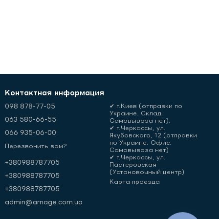
Контактная информация
098 878-77-05
✔ г.Киев (отправки по
Украине. Склад.
063 580-66-55
Самовывоза нет).
✔ г.Черкассы, ул.
066 935-06-00
Якубовского, 12 (отправки
по Украине. Офис.
Перезвонить вам?
Самовывоза нет)
✔ г.Черкассы, ул.
+380988787705
Пастеровская
(Установочный центр)
+380988787705
Карта проезда
+380988787705
admin@arnage.com.ua