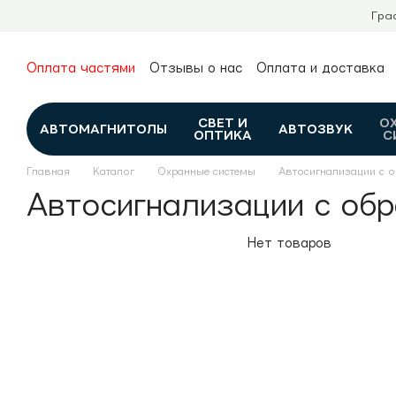
Перейти к основному контенту
Гра
Оплата частями
Отзывы о нас
Оплата и доставка
О нас
Гарантия и возврат
Новости и обзоры
Контакты
Каталог
СВЕТ И
О
АВТОМАГНИТОЛЫ
АВТОЗВУК
ОПТИКА
С
Главная
Каталог
Охранные системы
Автосигнализации с 
Автосигнализации с обр
Нет товаров