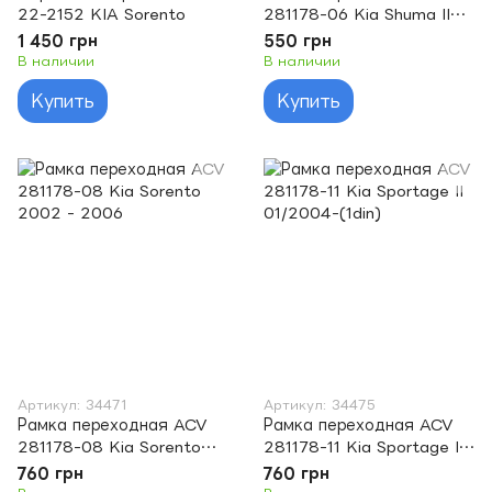
22-2152 KIA Sorento
281178-06 Kia Shuma II
(01/2001)/Sephia
1 450 грн
550 грн
II/Mentor II/Spectra 1 DIN
В наличии
В наличии
Купить
Купить
Артикул: 34471
Артикул: 34475
Рамка переходная ACV
Рамка переходная ACV
281178-08 Kia Sorento
281178-11 Kia Sportage II
2002 - 2006
01/2004-(1din)
760 грн
760 грн