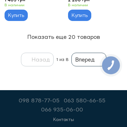
DIN
В наличии
В наличии
Купить
Купить
Показать еще 20 товаров
Назад
Вперед
1
из 8
098 878-77-05
063 580-66-55
066 935-06-00
Контакты