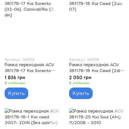
Артикул: 34502
Артикул: 34508
Рамка переходная ACV
Рамка переходная ACV
381178-17 Kia Sorento
381178-18 Kia Ceed (2din
(02-06). Carnival/Rio (2
07)
1 836 грн
2 050 грн
din)
В наличии
В наличии
Купить
Купить