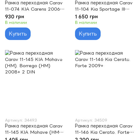
Рамка переходная Carav
Рамка переходная Carav
11-074 KIA Carens 2006-
11-104 Kia Sportage IIl
2010 / Rondo 2007- 2din
(10-)
930 грн
1 650 грн
В наличии
В наличии
Купить
Купить
Артикул: 34493
Артикул: 34509
Рамка переходная Carav
Рамка переходная Carav
11-145 KIA Mohave (HM).
11-146 Kia Cerato. Forte
Borrego (HM) 2008+ 2
2009+
1 405 грн
2 200 грн