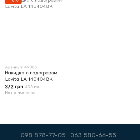
−8%
Артикул: 49365
Накидка с подогревом
Lavita LA 140404BK
372 грн
403 грн
Нет в наличии
098 878-77-05
063 580-66-55