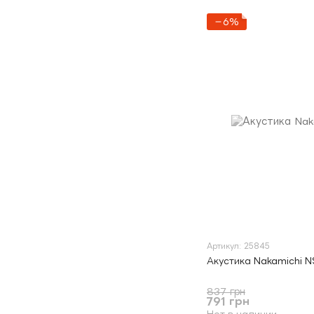
−6%
Артикул: 25845
Акустика Nakamichi 
837 грн
791 грн