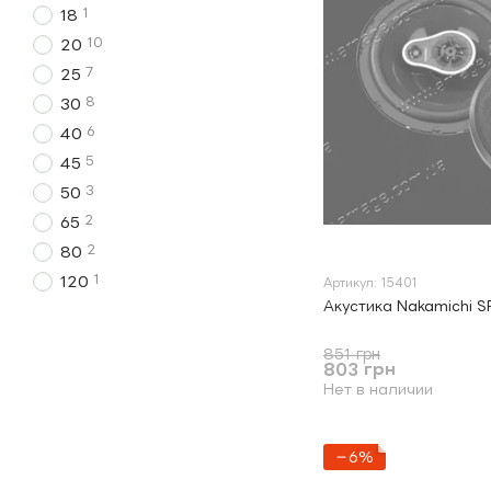
1
18
10
20
7
25
8
30
6
40
5
45
3
50
2
65
2
80
1
120
Артикул: 15401
Акустика Nakamichi S
851 грн
803 грн
Нет в наличии
−6%