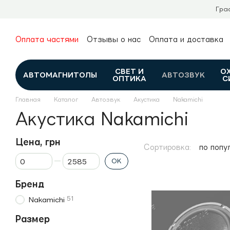
Перейти к основному контенту
Гра
Оплата частями
Отзывы о нас
Оплата и доставка
О нас
Гарантия и возврат
Новости и обзоры
Контакты
Каталог
СВЕТ И
О
АВТОМАГНИТОЛЫ
АВТОЗВУК
ОПТИКА
С
Главная
Каталог
Автозвук
Акустика
Nakamichi
Акустика Nakamichi
Цена, грн
Сортировка:
по попу
От Цена, грн
До Цена, грн
OK
Бренд
51
Nakamichi
Размер