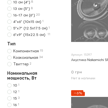
8
10 см (4")
8
13 см (5")
20
16-17 см (6")
1
4"x6" (10х15 см)
1
5"x7" (12.5х17.5 см)
11
6"x9" (15х22.5 см)
Тип
15
Компонентная
Артикул: 15397
34
Коаксиальная
Акустика Nakamichi 
2
Твиттер
0 грн
Номинальная
мощность, Вт
Нет в наличии
1
10
1
12
−6%
3
15
1
16