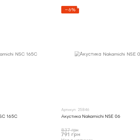
−6%
Артикул: 25846
NSC 165C
Акустика Nakamichi NSE 06
837 грн
791 грн