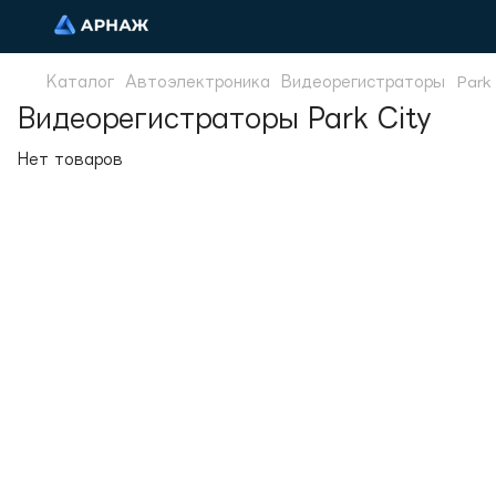
Каталог
Автоэлектроника
Видеорегистраторы
Park
Видеорегистраторы Park City
Нет товаров