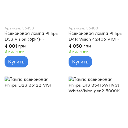
Артикул: 36450
Артикул: 36483
Ксеноновая лампа Philips
Ксеноновая лампа Philips
D3S Vision (ориг)
D4R Vision 42406 VIC1
42403VIS1
35W P32d-6
4 001 грн
4 050 грн
В наличии
В наличии
Купить
Купить