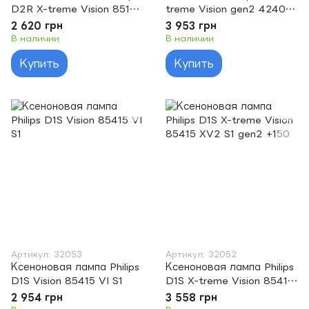
D2R X-treme Vision 85126
treme Vision gen2 42402
XV C1
XV2 S1
2 620 грн
3 953 грн
В наличии
В наличии
Купить
Купить
Артикул: 32053
Артикул: 32052
Ксеноновая лампа Philips
Ксеноновая лампа Philips
D1S Vision 85415 VI S1
D1S X-treme Vision 85415
XV2 S1 gen2 +150
2 954 грн
3 558 грн