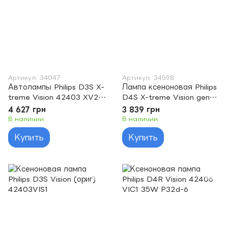
Артикул: 34047
Артикул: 34598
Автолампы Philips D3S X-
Лампа ксеноновая Philips
treme Vision 42403 XV2
D4S X-treme Vision gen2
S1 gen2 +150%
42402 XV2 С1
4 627 грн
3 839 грн
В наличии
В наличии
Купить
Купить