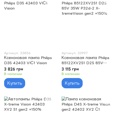
Артикул: 33856
Артикул: 33997
Ксеноновая лампа Philips
Ксеноновая лампа Philips
D3S 42403 VIС1 Vision
85122XV2S1 D2S 85V
35W P32d-2 X-
3 826 грн
3 115 грн
tremeVision gen2 +150%
В наличии
В наличии
Купить
Купить