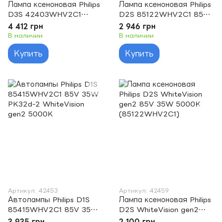
Лампа ксеноновая Philips
Лампа ксеноновая Philips
D3S 42403WHV2C1
D2S 85122WHV2C1 85V
WhiteVision gen2 5000K
35W P32d-2 WhiteVision
4 412 грн
2 946 грн
gen2 5000K
В наличии
В наличии
Купить
Купить
Артикул: 42453
Артикул: 42459
Автолампы Philips D1S
Лампа ксеноновая Philips
85415WHV2C1 85V 35W
D2S WhiteVision gen2
PK32d-2 WhiteVision
85V 35W 5000K
3 935 грн
2 100 грн