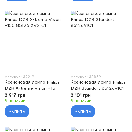
Артикул: 32219
Артикул: 33859
Ксеноновая лампа Philips
Ксеноновая лампа Philips
D2R X-treme Vision +150
D2R Standart 85126VIC1
85126 XV2 C1
2 917 грн
2 101 грн
В наличии
В наличии
Купить
Купить