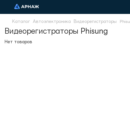
Каталог
Автоэлектроника
Видеорегистраторы
Phis
Видеорегистраторы Phisung
Нет товаров