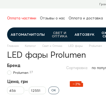
Перейти к основному контенту
Гра
Оплата частями
Отзывы о нас
Оплата и доставка
О нас
Гарантия и возврат
Новости и обзоры
Контакты
Каталог
СВЕТ И
О
АВТОМАГНИТОЛЫ
АВТОЗВУК
ОПТИКА
С
Главная
Каталог
Свет и Оптика
LED фары
Prolumen
LED фары Prolumen
Бренд
Сортировка:
по попу
27
Prolumen
Цена, грн
−3%
От Цена, грн
До Цена, грн
OK