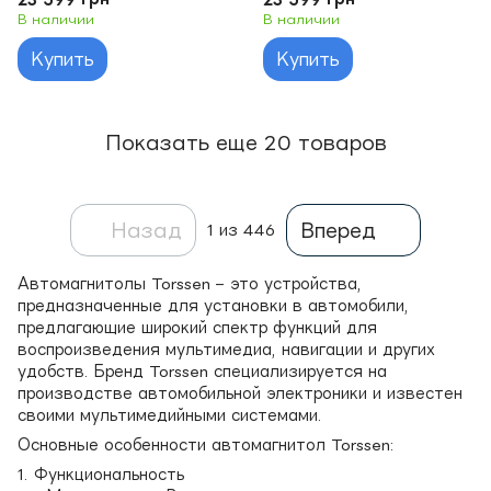
Carplay DSP cond
Carplay DSP climate
В наличии
В наличии
Купить
Купить
Показать еще 20 товаров
Назад
Вперед
1
из 446
Автомагнитолы Torssen – это устройства,
предназначенные для установки в автомобили,
предлагающие широкий спектр функций для
воспроизведения мультимедиа, навигации и других
удобств. Бренд Torssen специализируется на
производстве автомобильной электроники и известен
своими мультимедийными системами.
Основные особенности автомагнитол Torssen:
1. Функциональность