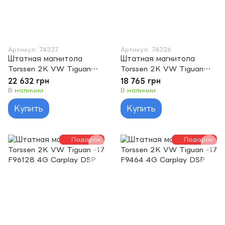
Артикул: 74327
Артикул: 74326
Штатная магнитола
Штатная магнитола
Torssen 2K VW Tiguan
Torssen 2K VW Tiguan
2017+ F106128 4G
2017+ F10464 4G Carplay
22 632 грн
18 765 грн
Carplay DSP
DSP
В наличии
В наличии
Купить
Купить
Подарок
Подарок