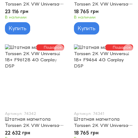
Torssen 2K VW Universal
Torssen 2K VW Universal
Old B6/B7/T6/Golf/Jetta
Old B6/B7/T6/Golf/Jetta
23 116 грн
18 765 грн
F106128 4G Carplay DSP
F10464 4G Carplay DSP
В наличии
В наличии
Купить
Купить
Подарок
Подарок
Артикул: 74342
Артикул: 74341
Штатная магнитола
Штатная магнитола
Torssen 2K VW Universal
Torssen 2K VW Universal
18+ F96128 4G Carplay
18+ F9464 4G Carplay
22 632 грн
18 765 грн
DSP
DSP