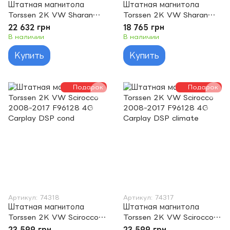
Штатная магнитола
Штатная магнитола
Torssen 2K VW Sharan
Torssen 2K VW Sharan
12-18 F96128 4G Carplay
12-18 F9464 4G Carplay
22 632 грн
18 765 грн
DSP
DSP
В наличии
В наличии
Купить
Купить
Подарок
Подарок
Артикул: 74318
Артикул: 74317
Штатная магнитола
Штатная магнитола
Torssen 2K VW Scirocco
Torssen 2K VW Scirocco
2008-2017 F96128 4G
2008-2017 F96128 4G
23 599 грн
23 599 грн