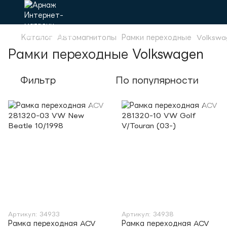
Каталог
Автомагнитолы
Рамки переходные
Volkswa
Рамки переходные Volkswagen
Фильтр
По популярности
Артикул: 34933
Артикул: 34938
Рамка переходная ACV
Рамка переходная ACV