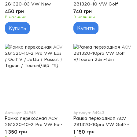
281320-03 VW New
281320-10 VW Golf
Beatle 10/1998
V/Touran (03-)
450 грн
740 грн
В наличии
В наличии
Купить
Купить
Артикул: 34945
Артикул: 34943
Рамка переходная ACV
Рамка переходная ACV
281320-10-2 Pro VW Eos
281320-10pro VW Golf
/ Golf V / Jetta / Passat /
V/Touran 2din-1din
1 350 грн
1 150 грн
Tiguan / Touran(чер. гл)