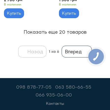
an
В наличии
В наличии
Купить
Купить
Показать еще 20 товаров
Назад
Вперед
1
из 6
098 878-77-05
063 580-66-55
066 935-06-00
Контакты