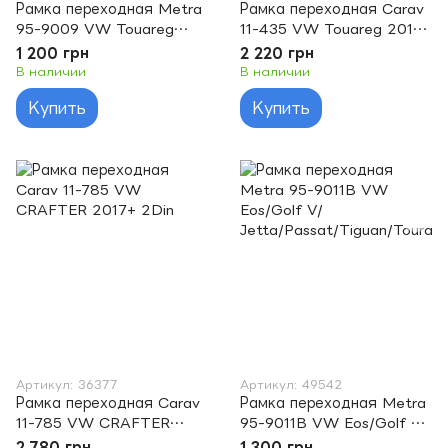
Рамка переходная Metra
Рамка переходная Carav
95-9009 VW Touareg
11-435 VW Touareg 2010-
2004 (2din)Metra
2014 2DIN
1 200 грн
2 220 грн
В наличии
В наличии
Купить
Купить
Артикул: 36377
Артикул: 49542
Рамка переходная Carav
Рамка переходная Metra
11-785 VW CRAFTER
95-9011B VW Eos/Golf V/
2017+ 2Din
Jetta/Passat/Tiguan/Tour
2 780 грн
1 300 грн