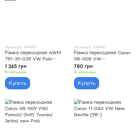
Артикул: 34949
Артикул: 34940
Рамка переходная AWM
Рамка переходная Carav
781-35-039 VW Polo
08-008 VW
2014+ 2DIN piano black
Touareg/Multivan -2DIN
1 245 грн
780 грн
В наличии
В наличии
Купить
Купить