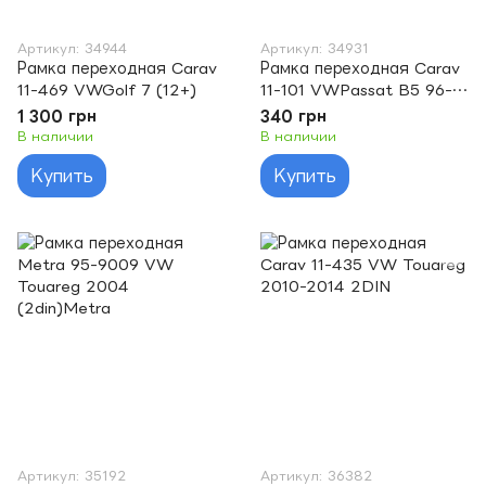
Артикул: 34944
Артикул: 34931
Рамка переходная Carav
Рамка переходная Carav
11-469 VWGolf 7 (12+)
11-101 VWPassat B5 96-
05/Bora 98-006/Golf/98-
1 300 грн
340 грн
03 (2DIN)
В наличии
В наличии
Купить
Купить
Артикул: 35192
Артикул: 36382