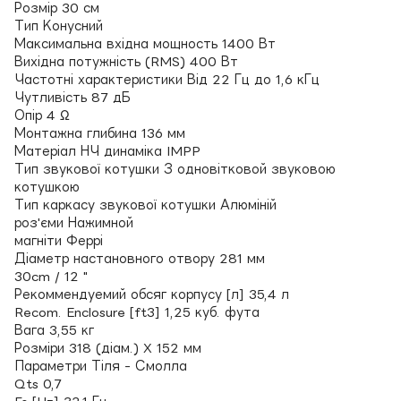
Розмір 30 см
Тип Конусний
Максимальна вхідна мощность 1400 Вт
Вихідна потужність (RMS) 400 Вт
Частотні характеристики Від 22 Гц до 1,6 кГц
Чутливість 87 дБ
Опір 4 Ω
Монтажна глибина 136 мм
Матеріал НЧ динаміка IMPP
Тип звукової котушки З одновітковой звуковою
котушкою
Тип каркасу звукової котушки Алюміній
роз'єми Нажимной
магніти Феррі
Діаметр настановного отвору 281 мм
30cm / 12 "
Рекоммендуемий обсяг корпусу [л] 35,4 л
Recom. Enclosure [ft3] 1,25 куб. фута
Вага 3,55 кг
Розміри 318 (діам.) X 152 мм
Параметри Тіля - Смолла
Qts 0,7