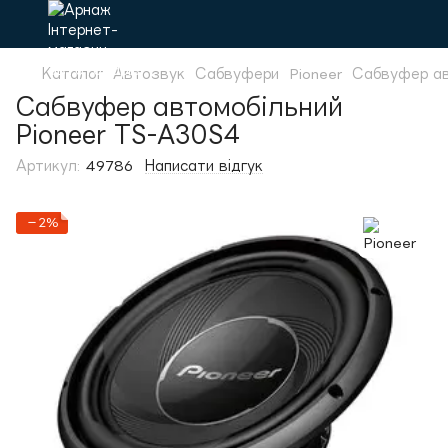
Каталог
Автозвук
Сабвуфери
Pioneer
Сабвуфер ав
Сабвуфер автомобільний
Pioneer TS-A30S4
Артикул:
49786
Написати відгук
−2%