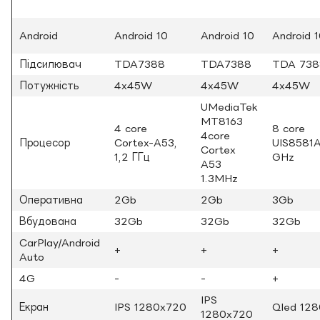
Android
Android 10
Android 10
Android 
Підсилювач
TDA7388
TDA7388
TDA 738
Потужність
4x45W
4x45W
4x45W
UMediaTek
MT8163
4 core
8 core
4core
Процесор
Cortex-A53,
UIS8581A
Cortex
1,2 ГГц
GHz
A53
1.3MHz
Оперативна
2Gb
2Gb
3Gb
Вбудована
32Gb
32Gb
32Gb
CarPlay/Android
+
+
+
Auto
4G
-
-
+
IPS
Екран
IPS 1280x720
Qled 12
1280x720