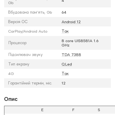
4
Gb
Вбудована пам'ять, Gb
64
Версія ОС
Android 12
CarPlay/Android Auto
Так
8 core UIS8581A 1.6
Процесор
GHz
Підсилювач звуку
TDA 7388
Тип екрану
QLed
4G
Так
Гарантійний термін, міс.
12
Опис
E
F
S