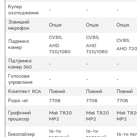
Кулер
-
-
-
охолодження
Зовнішній
Опція
Опція
Опція
мікрофон
CVBS;
CVBS;
CVBS;
Підримка
AHD
AHD
камер
AHD 720
720/1080
720/1080
Підтримка
-
-
-
камер 360
Голосове
-
-
-
управління
Комплект RCA
Повний
Повний
Повний
Радіо чіп
7708
7708
7708
Графічний
Mali T820
Mali T820
Mali T82
процесор
MP2
MP2
MP2
16-ти
16-ти
Еквалайзер
16-ти по