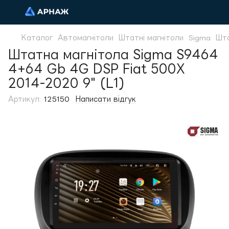
Каталог
Автомагнітоли
Штатні магнітоли
Sigma
Шта
Штатна магнітола Sigma S9464
4+64 Gb 4G DSP Fiat 500X
2014-2020 9" (L1)
Артикул:
125150
Написати відгук