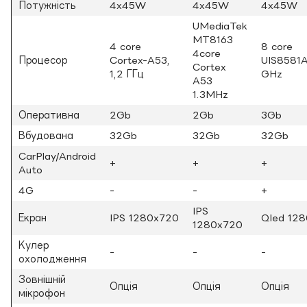
Потужність
4x45W
4x45W
4x45W
UMediaTek
MT8163
4 core
8 core
4core
Процесор
Cortex-A53,
UIS8581A
Cortex
1,2 ГГц
GHz
A53
1.3MHz
Оперативна
2Gb
2Gb
3Gb
Вбудована
32Gb
32Gb
32Gb
CarPlay/Android
+
+
+
Auto
4G
-
-
+
IPS
Екран
IPS 1280x720
Qled 12
1280x720
Кулер
-
-
-
охолодження
Зовнішній
Опція
Опція
Опція
мікрофон