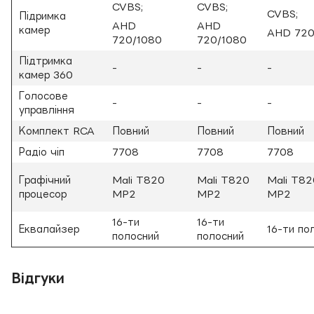
CVBS;
CVBS;
CVBS;
Підримка
AHD
AHD
камер
AHD 720
720/1080
720/1080
Підтримка
-
-
-
камер 360
Голосове
-
-
-
управління
Комплект RCA
Повний
Повний
Повний
Радіо чіп
7708
7708
7708
Графічний
Mali T820
Mali T820
Mali T82
процесор
MP2
MP2
MP2
16-ти
16-ти
Еквалайзер
16-ти по
полосний
полосний
Відгуки