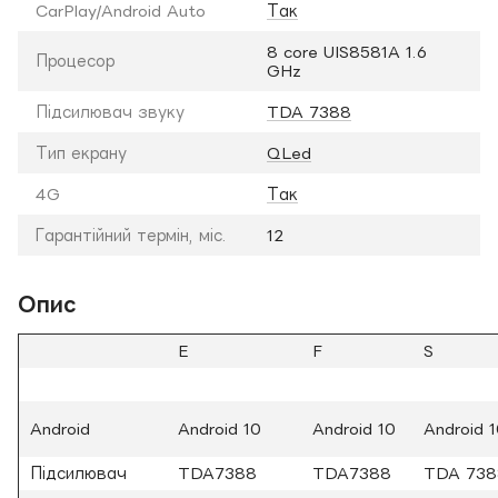
CarPlay/Android Auto
Так
8 core UIS8581A 1.6
Процесор
GHz
Підсилювач звуку
TDA 7388
Тип екрану
QLed
4G
Так
Гарантійний термін, міс.
12
Опис
E
F
S
Android
Android 10
Android 10
Android 
Підсилювач
TDA7388
TDA7388
TDA 738