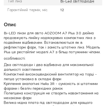
Тип лінз
Bi-Led світлодіодні
Гарантійний термін, міс.
12
Опис
Bi-LED лінзи для авто AOZOOM A7 Plus 3.0 дюйма
продовжують лінійку надяскравих компактних лінз з
подвійним відбивачем. Встановлюються як в
рефлекторні фари, так і замість штатних лінз. Модель
Plus це рестайлінг моделі A7 з більш потужними чіпами.
особливості:
Два світлодіоди і два відбивача для максимальної
дальності освітлення
Компактний високошвидкісний вентилятор на торці -
легша установка в складні фари
Кріплення аналогічні Hella 3R - сумісність зі штатними
фарами і безліч перехідних рамок
Полегшена конструкція не створить навантаження на
механізми фари
Велика мідна плата під світлодіодом для кращого