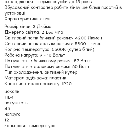
охолодження - термін служби до 15 років
Вбудований контролер робить лінзу ще більш простий в
установці
Характеристики лінзи:
Розмір лінзи: 3 Дюйма
Джерело світла: 2 Led чіпа
Світловий потік ближній режим:> 4200 Люмен
Світловий потік дальній режим:> 5800 Люмен
Колірна температура: 5500K (супер білий)
Робоча напруга: 9 - 16 Вольт
Потужність в ближньому режимі: 57 Ватт
Потужність в далекому режимі: 60 Ватт
Тип охолодження: активний кулер
Матеріал відбивача: пластик
Клас пило-вологозахисту: IP20
цоколь
HB4
потужність
45
напруга
12
кольорова температура