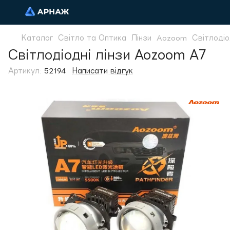
Каталог
Світло та Оптика
Лінзи
Aozoom
Світлодіо
Світлодіодні лінзи Aozoom A7
Артикул:
52194
Написати відгук