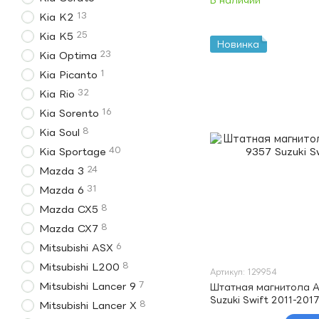
В наличии
13
Kia K2
25
Kia K5
Новинка
23
Kia Optima
1
Kia Picanto
32
Kia Rio
16
Kia Sorento
8
Kia Soul
40
Kia Sportage
24
Mazda 3
31
Mazda 6
8
Mazda CX5
8
Mazda CX7
6
Mitsubishi ASX
8
Mitsubishi L200
Артикул: 129954
7
Mitsubishi Lancer 9
Штатная магнитола A
Suzuki Swift 2011-2017
8
Mitsubishi Lancer X