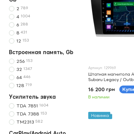
789
2
1004
4
288
6
431
8
153
12
Встроенная память, Gb
153
256
Артикул: 129969
1347
32
Штатная магнитола A
446
64
Subaru Legacy / Out
719
128
16 200 грн
Куп
Усилитель звука
В наличии
1604
TDA 7851
153
TDA 7388
Новинка
582
TM2313
CarPlay/Android Auto