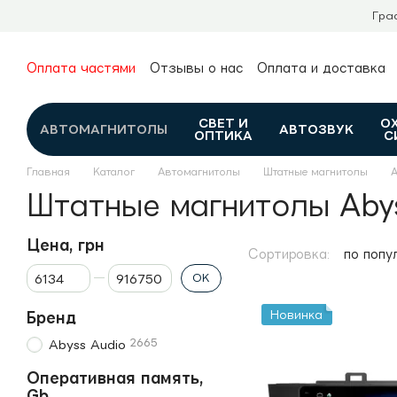
Перейти к основному контенту
Гра
Оплата частями
Отзывы о нас
Оплата и доставка
О нас
Гарантия и возврат
Новости и обзоры
Контакты
Каталог
СВЕТ И
О
АВТОМАГНИТОЛЫ
АВТОЗВУК
ОПТИКА
С
Главная
Каталог
Автомагнитолы
Штатные магнитолы
A
Штатные магнитолы Abys
Цена, грн
Сортировка:
по попу
От Цена, грн
До Цена, грн
OK
Новинка
Бренд
2665
Abyss Audio
Оперативная память,
Gb