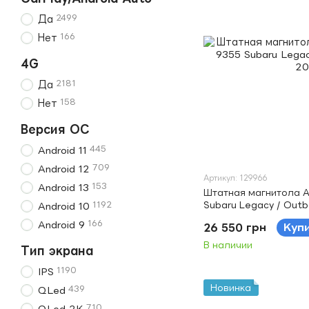
2499
Да
166
Нет
4G
2181
Да
158
Нет
Версия ОС
445
Android 11
709
Android 12
Артикул: 129966
153
Android 13
Штатная магнитола A
Subaru Legacy / Out
1192
Android 10
166
Android 9
26 550 грн
Куп
В наличии
Тип экрана
1190
IPS
Новинка
439
QLed
710
QLed 2K