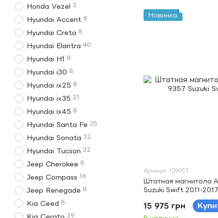
3
Honda Vezel
Новинка
8
Hyundai Accent
8
Hyundai Creta
40
Hyundai Elantra
8
Hyundai H1
8
Hyundai i30
8
Hyundai ix25
21
Hyundai ix35
8
Hyundai ix45
25
Hyundai Santa Fe
32
Hyundai Sonata
32
Hyundai Tucson
8
Jeep Cherokee
Артикул: 129957
16
Jeep Compass
Штатная магнитола A
8
Suzuki Swift 2011-2017
Jeep Renegade
8
Kia Ceed
15 975 грн
Купи
39
Kia Cerato