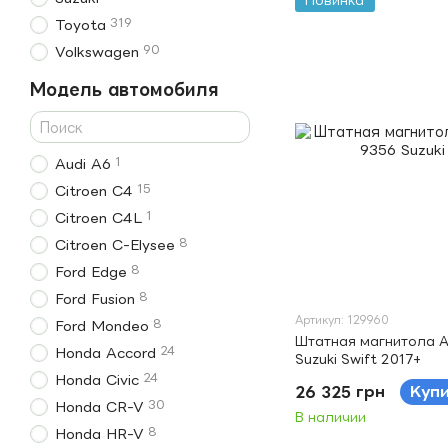
Новинка
319
Toyota
90
Volkswagen
Модель автомобиля
1
Audi A6
15
Citroen C4
1
Citroen C4L
8
Citroen C-Elysee
8
Ford Edge
8
Ford Fusion
Артикул: 129960
8
Ford Mondeo
Штатная магнитола A
24
Honda Accord
Suzuki Swift 2017+
24
Honda Civic
26 325 грн
Куп
30
Honda CR-V
В наличии
8
Honda HR-V