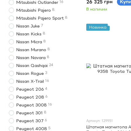
26 325 грн
Куп
16
Mitsubishi Outlander
В наличии
8
Mitsubishi Pajero
8
Mitsubishi Pajero Sport
7
Nissan Juke
Новинка
8
Nissan Kicks
8
Nissan Micra
8
Nissan Murano
8
Nissan Navara
24
Nissan Qashqai
3
Nissan Rogue
16
Nissan X-Trail
4
Peugeot 206
6
Peugeot 208
16
Peugeot 3008
8
Peugeot 301
6
Peugeot 307
Артикул: 129951
Штатная магнитола A
5
Peugeot 4008