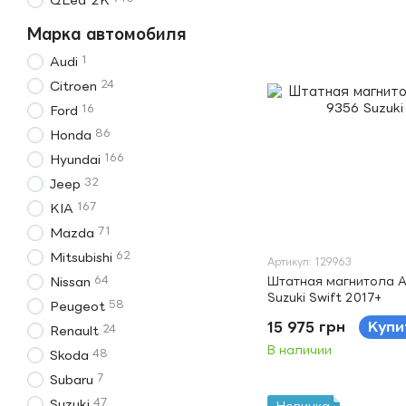
Марка автомобиля
1
Audi
24
Citroen
16
Ford
86
Honda
166
Hyundai
32
Jeep
167
KIA
71
Mazda
62
Mitsubishi
Артикул: 129963
64
Штатная магнитола A
Nissan
Suzuki Swift 2017+
58
Peugeot
15 975 грн
Купи
24
Renault
В наличии
48
Skoda
7
Subaru
47
Suzuki