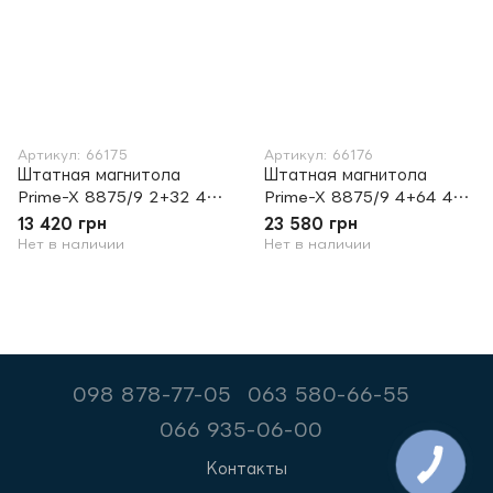
Артикул: 66175
Артикул: 66176
Штатная магнитола
Штатная магнитола
Prime-X 8875/9 2+32 4G
Prime-X 8875/9 4+64 4G
Volkswagen
Volkswagen
13 420 грн
23 580 грн
Нет в наличии
Нет в наличии
098 878-77-05
063 580-66-55
066 935-06-00
Контакты