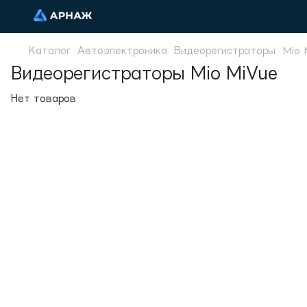
Каталог
Автоэлектроника
Видеорегистраторы
Mio 
Видеорегистраторы Mio MiVue
Нет товаров