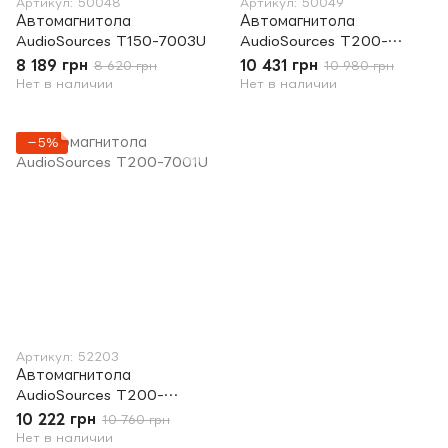
Артикул: 50048
Артикул: 50049
Автомагнитола
Автомагнитола
AudioSources T150-7003U
AudioSources T200-
7003U
8 189 грн
10 431 грн
8 620 грн
10 980 грн
Нет в наличии
Нет в наличии
−5%
Артикул: 52203
Автомагнитола
AudioSources T200-
7001U
10 222 грн
10 760 грн
Нет в наличии