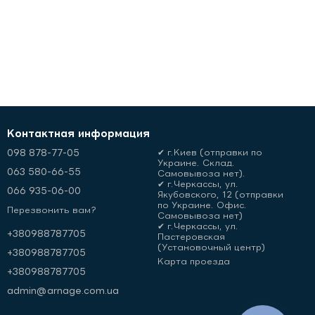
Контактная информация
098 878-77-05
✔ г.Киев (отправки по
Украине. Склад.
063 580-66-55
Самовывоза нет).
✔ г.Черкассы, ул.
066 935-06-00
Якубовского, 12 (отправки
по Украине. Офис.
Перезвонить вам?
Самовывоза нет)
✔ г.Черкассы, ул.
+380988787705
Пастеровская
(Установочный центр)
+380988787705
Карта проезда
+380988787705
admin@arnage.com.ua