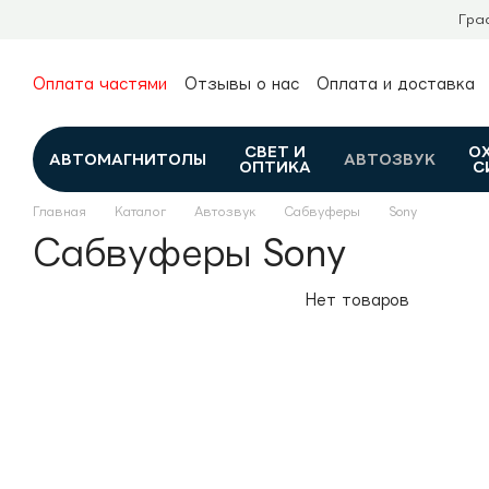
Перейти к основному контенту
Гра
Оплата частями
Отзывы о нас
Оплата и доставка
О нас
Гарантия и возврат
Новости и обзоры
Контакты
Каталог
СВЕТ И
О
АВТОМАГНИТОЛЫ
АВТОЗВУК
ОПТИКА
С
Главная
Каталог
Автозвук
Сабвуферы
Sony
Сабвуферы Sony
Нет товаров