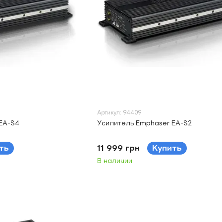
Артикул: 94409
EA-S4
Усилитель Emphaser EA-S2
ть
11 999 грн
Купить
В наличии