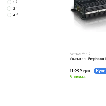
2
1
1
2
4
4
Артикул: 94410
Усилитель Emphaser 
11 999 грн
Купи
В наличии