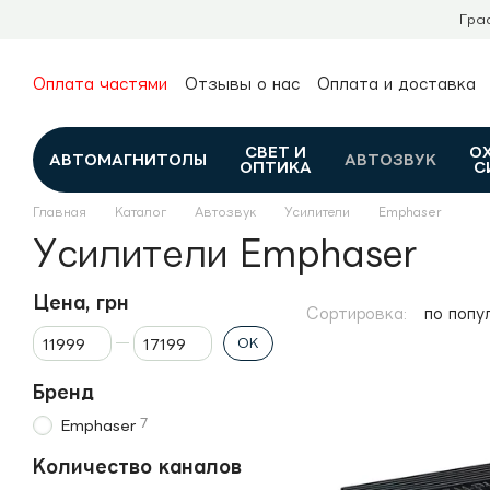
Перейти к основному контенту
Гра
Оплата частями
Отзывы о нас
Оплата и доставка
О нас
Гарантия и возврат
Новости и обзоры
Контакты
Каталог
СВЕТ И
О
АВТОМАГНИТОЛЫ
АВТОЗВУК
ОПТИКА
С
Главная
Каталог
Автозвук
Усилители
Emphaser
Усилители Emphaser
Цена, грн
Сортировка:
по попу
От Цена, грн
До Цена, грн
OK
Бренд
7
Emphaser
Количество каналов