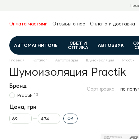
Перейти к основному контенту
Гра
Оплата частями
Отзывы о нас
Оплата и доставка
О нас
Гарантия и возврат
Новости и обзоры
Контакты
Каталог
СВЕТ И
О
АВТОМАГНИТОЛЫ
АВТОЗВУК
ОПТИКА
С
Главная
Каталог
Автотовары
Шумоизоляция
Practik
Шумоизоляция Practik
Бренд
Сортировка:
по попу
13
Practik
Цена, грн
От Цена, грн
До Цена, грн
OK