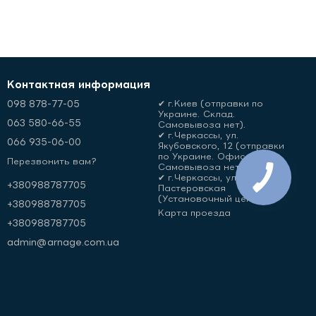
Контактная информация
098 878-77-05
✔ г.Киев (отправки по
Украине. Склад.
063 580-66-55
Самовывоза нет).
✔ г.Черкассы, ул.
066 935-06-00
Якубовского, 12 (отправки
по Украине. Офис.
Перезвонить вам?
Самовывоза нет)
✔ г.Черкассы, ул.
+380988787705
Пастеровская
(Установочный центр)
+380988787705
Карта проезда
+380988787705
admin@arnage.com.ua