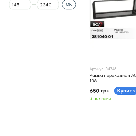
От Цена, грн
До Цена, грн
OK
Артикул: 34746
Рамка переходная AC
106
650 грн
Купить
В наличии