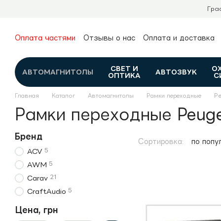
Перейти к основному контенту
Гра
Оплата частями
Отзывы о нас
Оплата и доставка
О нас
Гарантия и возврат
Новости и обзоры
Контакты
Каталог
СВЕТ И
О
АВТОМАГНИТОЛЫ
АВТОЗВУК
ОПТИКА
С
Главная
Каталог
Автомагнитолы
Рамки переходные
Pe
Рамки переходные Peug
Бренд
Сортировка:
по попу
5
ACV
5
AWM
21
Carav
5
CraftAudio
Цена, грн