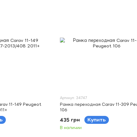
Артикул: 34747
rav 11-149 Peugeot
Рамка переходная Carav 11-309 Pe
011+
106
ь
435 грн
Купить
В наличии