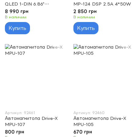
QLED 1-DIN 6.86"
MP-124 DSP 2.5A 4*50W
8x1.6GHz 4x64GB 4G
8 990 грн
2 850 грн
7388 45W ASP TM2313
В наличии
В наличии
Купить
Купить
Артикул: 92461
Артикул: 92460
Автомагнитола Drive-X
Автомагнитола Drive-X
MPU-107
MPU-105
800 грн
670 грн