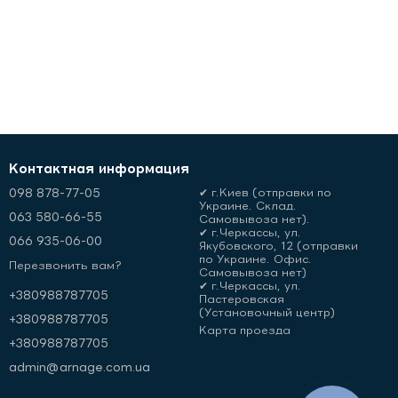
Контактная информация
098 878-77-05
✔ г.Киев (отправки по
Украине. Склад.
063 580-66-55
Самовывоза нет).
✔ г.Черкассы, ул.
066 935-06-00
Якубовского, 12 (отправки
по Украине. Офис.
Перезвонить вам?
Самовывоза нет)
✔ г.Черкассы, ул.
+380988787705
Пастеровская
(Установочный центр)
+380988787705
Карта проезда
+380988787705
admin@arnage.com.ua