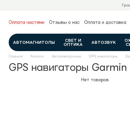
Перейти к основному контенту
Гра
Оплата частями
Отзывы о нас
Оплата и доставка
О нас
Гарантия и возврат
Новости и обзоры
Контакты
Каталог
СВЕТ И
О
АВТОМАГНИТОЛЫ
АВТОЗВУК
ОПТИКА
С
Главная
Каталог
Автоэлектроника
GPS навигаторы
Ga
GPS навигаторы Garmin
Нет товаров