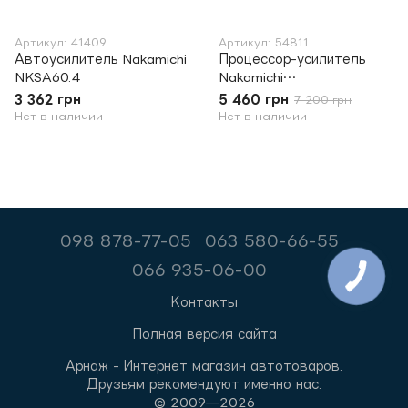
Артикул: 41409
Артикул: 54811
Автоусилитель Nakamichi
Процессор-усилитель
NKSA60.4
Nakamichi
NDS4831A+cable. к-кт
3 362 грн
5 460 грн
7 200 грн
Нет в наличии
Нет в наличии
098 878-77-05
063 580-66-55
066 935-06-00
Контакты
Полная версия сайта
Арнаж - Интернет магазин автотоваров.
Друзьям рекомендуют именно нас.
© 2009—2026