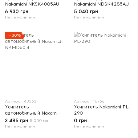
Nakamichi NKSK4085AU
Nakamichi NDSK4285AU
6 930 грн
5 040 грн
Нет в наличии
Нет в наличии
−30%
Артикул: 43363
Артикул: 16766
Усилитель
Усилитель Nakamichi PL-
автомобильный Nakamichi
290
NKMD60.4
3 485 грн
0 грн
5 000 грн
Нет в наличии
Нет в наличии