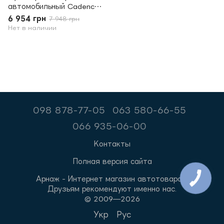
автомобильный Cadence
DSP 4.8
6 954 грн
7 948 грн
Нет в наличии
098 878-77-05
063 580-66-55
066 935-06-00
Контакты
Полная версия сайта
Арнаж - Интернет магазин автотоваров.
Друзьям рекомендуют именно нас.
© 2009—2026
Укр
Рус