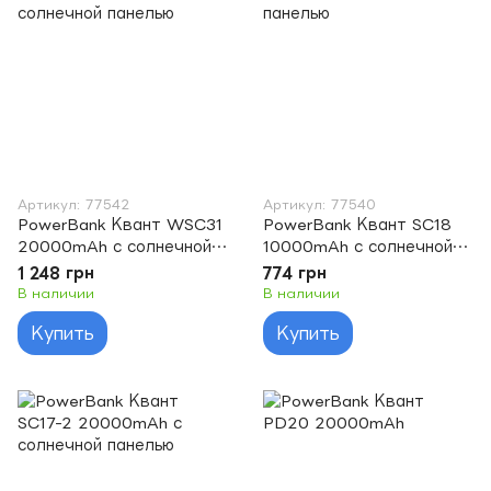
Артикул: 77542
Артикул: 77540
PowerBank Квант WSC31
PowerBank Квант SC18
20000mAh с солнечной
10000mAh с солнечной
панелью
панелью
1 248 грн
774 грн
В наличии
В наличии
Купить
Купить