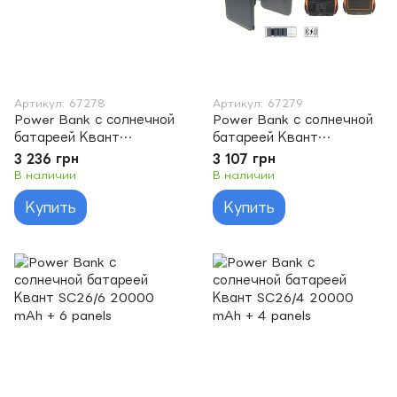
Артикул: 67278
Артикул: 67279
Power Bank с солнечной
Power Bank с солнечной
батареей Квант
батареей Квант
WSC26/4 30000 mAh + 4
WSC26/3 30000 mAh + 3
3 236 грн
3 107 грн
panels
panels
В наличии
В наличии
Купить
Купить