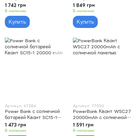
20000 mAh + 1 panel
20000 mAh
1 742 грн
1 849 грн
В наличии
В наличии
Купить
Купить
Артикул: 67286
Артикул: 77550
Power Bank с солнечной
PowerBank Квант WSC27
батареей Квант SC15-1
20000mAh с солнечной
20000 mAh
панелью
1 473 грн
1 591 грн
В наличии
В наличии