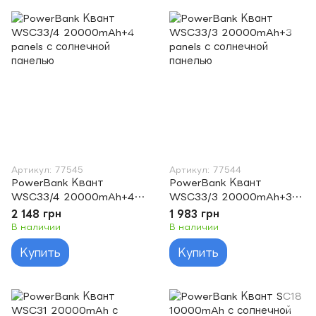
Артикул: 77545
Артикул: 77544
PowerBank Квант
PowerBank Квант
WSC33/4 20000mAh+4
WSC33/3 20000mAh+3
panels с солнечной
panels с солнечной
2 148 грн
1 983 грн
панелью
панелью
В наличии
В наличии
Купить
Купить