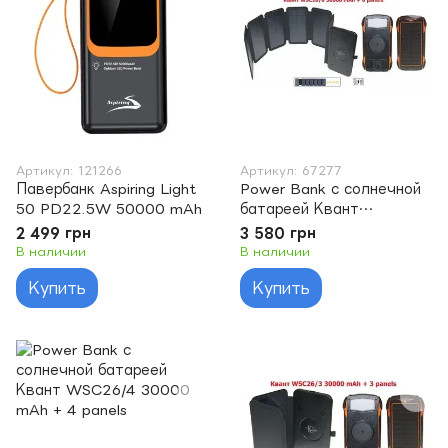
Артикул: 121266
Артикул: 67277
Павербанк Aspiring Light
Power Bank с солнечной
50 PD22.5W 50000 mAh
батареей Квант
WSC26/6 30000 mAh + 6
2 499 грн
3 580 грн
panels
В наличии
В наличии
Купить
Купить