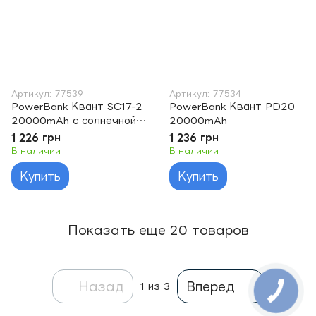
Артикул: 77539
Артикул: 77534
PowerBank Квант SC17-2
PowerBank Квант PD20
20000mAh с солнечной
20000mAh
панелью
1 226 грн
1 236 грн
В наличии
В наличии
Купить
Купить
Показать еще 20 товаров
Назад
Вперед
1
из 3