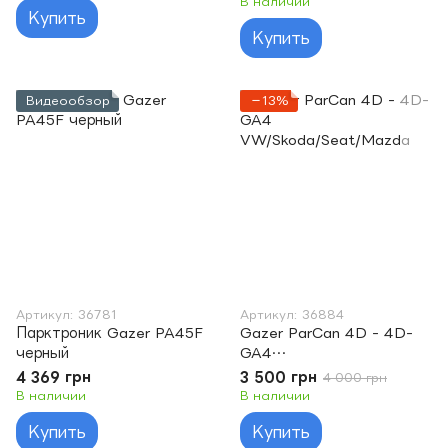
В наличии
Купить
Купить
Видеообзор
−13%
Артикул: 36781
Артикул: 36884
Парктроник Gazer PA45F
Gazer ParCan 4D - 4D-
черный
GA4
VW/Skoda/Seat/Mazda
4 369 грн
3 500 грн
4 000 грн
В наличии
В наличии
Купить
Купить