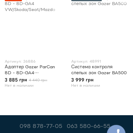
Артикул: 36886
Артикул: 48991
Адаптер Gazer ParCan
Система контроля
8D - 8D-GA4
слепых зон Gazer BA500
VW/Skoda/Seat/Mazda
3 885 грн
3 999 грн
4 440 грн
Нет в наличии
Нет в наличии
098 878-77-05
063 580-66-55