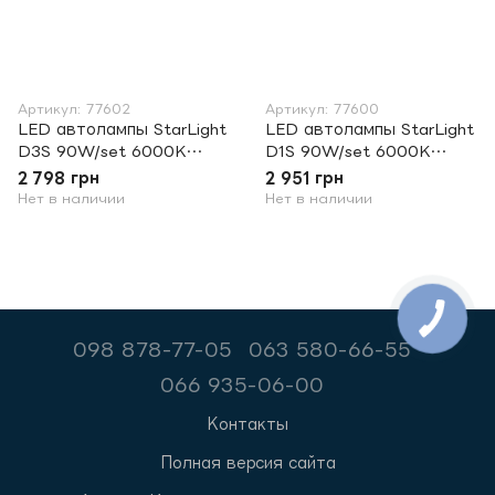
Артикул: 77602
Артикул: 77600
LED автолампы StarLight
LED автолампы StarLight
D3S 90W/set 6000K
D1S 90W/set 6000K
12000lm
12000lm
2 798 грн
2 951 грн
Нет в наличии
Нет в наличии
098 878-77-05
063 580-66-55
066 935-06-00
Контакты
Полная версия сайта