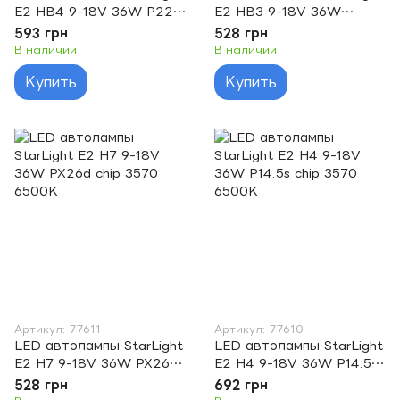
E2 HB4 9-18V 36W P22d
E2 HB3 9-18V 36W
chip 3570 6500K
P20ds chip 3570 6500K
593 грн
528 грн
В наличии
В наличии
Купить
Купить
Артикул: 77611
Артикул: 77610
LED автолампы StarLight
LED автолампы StarLight
E2 H7 9-18V 36W PX26d
E2 H4 9-18V 36W P14.5s
chip 3570 6500K
chip 3570 6500K
528 грн
692 грн