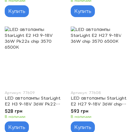
В наличии
В наличии
Купить
Купить
Артикул: 77609
Артикул: 77608
LED автолампы StarLight
LED автолампы StarLight
E2 H3 9-18V 36W Pk22s
E2 H27 9-18V 36W chip
chip 3570 6500K
3570 6500K
528 грн
593 грн
В наличии
В наличии
Купить
Купить