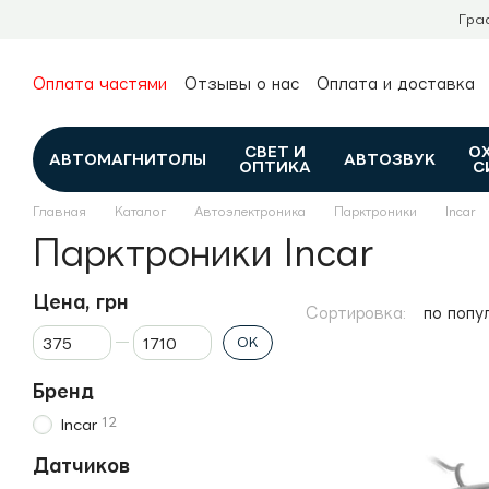
Перейти к основному контенту
Гра
Оплата частями
Отзывы о нас
Оплата и доставка
О нас
Гарантия и возврат
Новости и обзоры
Контакты
Каталог
СВЕТ И
О
АВТОМАГНИТОЛЫ
АВТОЗВУК
ОПТИКА
С
Главная
Каталог
Автоэлектроника
Парктроники
Incar
Парктроники Incar
Цена, грн
Сортировка:
по попу
От Цена, грн
До Цена, грн
OK
Бренд
12
Incar
Датчиков