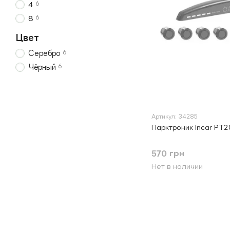
6
4
6
8
Цвет
6
Серебро
6
Чёрный
Артикул: 34285
Парктроник Incar PT2
570 грн
Нет в наличии