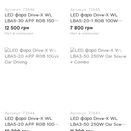
Артикул: 72646
Артикул: 72645
LED фара Drive-X WL
LED фара Drive-X WL
LBA5-30 APP RGB 150W
LBA5-20-1 RGB 100W
Osr Driving
Osr Drivng
12 500 грн
7 800 грн
Нет в наличии
Нет в наличии
Артикул: 72644
Артикул: 72643
LED фара Drive-X WL
LED фара Drive-X WL
LBA5-20 APP RGB 100W
LBA3-50 250W Osr Scene
Osr Driving
+ Combo