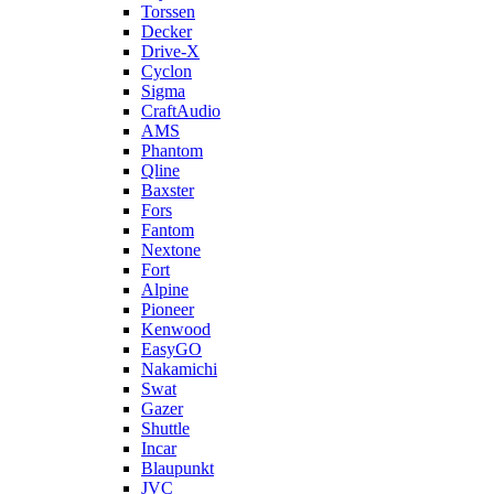
Torssen
Decker
Drive-X
Cyclon
Sigma
CraftAudio
AMS
Phantom
Qline
Baxster
Fors
Fantom
Nextone
Fort
Alpine
Pioneer
Kenwood
EasyGO
Nakamichi
Swat
Gazer
Shuttle
Incar
Blaupunkt
JVC