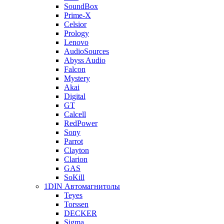
SoundBox
Prime-X
Celsior
Prology
Lenovo
AudioSources
Abyss Audio
Falcon
Mystery
Akai
Digital
GT
Calcell
RedPower
Sony
Parrot
Clayton
Clarion
GAS
SoKill
1DIN Автомагнитолы
Teyes
Torssen
DECKER
Sigma