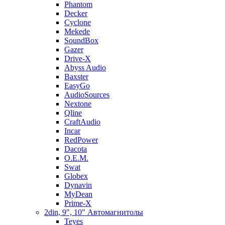
Phantom
Decker
Cyclone
Mekede
SoundBox
Gazer
Drive-X
Abyss Audio
Baxster
EasyGo
AudioSources
Nextone
Qline
CraftAudio
Incar
RedPower
Dacota
O.E.M.
Swat
Globex
Dynavin
MyDean
Prime-X
2din, 9", 10" Автомагнитолы
Teyes