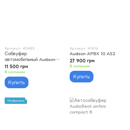
Артикул: 40485
Артикул: 41416
Сабвуфер
Audison APBX 10 AS2
автомобильный Audison
27 900 грн
APS 10 S4S
11 500 грн
В наличии
В наличии
Купить
Купить
Новинка