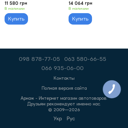
пульта
UMS 2 пульта + датчик
11 580 грн
14 064 грн
объёма
В наличии
В наличии
Купить
Купить
098 878-77-05
063 580-66-55
066 935-06-00
Контакты
Полная версия сайта
Арнаж - Интернет магазин автотоваров.
Друзьям рекомендуют именно нас.
© 2009—2026
Укр
Рус