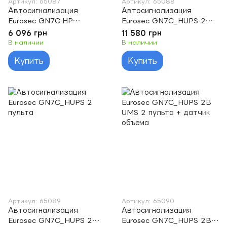
Артикул: 65087
Артикул: 65088
Автосигнализация
Автосигнализация
Eurosec GN7C.HP
Eurosec GN7C_HUPS 2M
безбрелочная
UMS 2 метки
6 096 грн
11 580 грн
В наличии
В наличии
Купить
Купить
Артикул: 65089
Артикул: 65090
Автосигнализация
Автосигнализация
Eurosec GN7C_HUPS 2
Eurosec GN7C_HUPS 2B